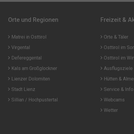
Orte und Regionen
Freizeit & Ak
Matrei in Osttirol
Orte & Täler
Virgental
Osttirol im S
Defereggental
Osttirol im Wi
Kals am Großglockner
Ausflugsziele
Lienzer Dolomiten
Hütten & Alme
Stadt Lienz
Service & Inf
Sillian / Hochpustertal
Webcams
Wetter