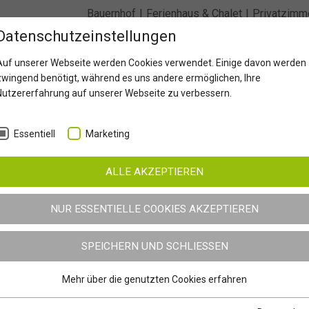
Bauernhof
Ferienhaus & Chalet
Privatzimm
Datenschutzeinstellungen
Ferienwohn
Auf unserer Webseite werden Cookies verwendet. Einige davon werden
zwingend benötigt, während es uns andere ermöglichen, Ihre
Nutzererfahrung auf unserer Webseite zu verbessern.
Osttirol im Sommer
Osttirol im Winter
Ausflugs
Essentiell
Marketing
Erlebnisregion Osttirol
ALLE AKZEPTIEREN
NUR ESSENTIELLE COOKIES AKZEPTIEREN
SPEICHERN UND SCHLIESSEN
erhaft geschlossen.
Mehr über die genutzten Cookies erfahren