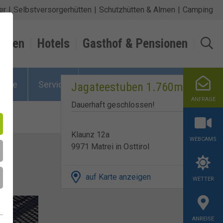
er
Selbstversorgerhütten
Schutzhütten & Almen
Camping
ungen
Hotels
Gasthof & Pensionen
ziele
Service
Jagateestuben 1.760m
ANFRAGE
Dauerhaft geschlossen!
Klaunz 12a
WEBCAMS
9971 Matrei in Osttirol
auf Karte anzeigen
WETTER
ANREISE