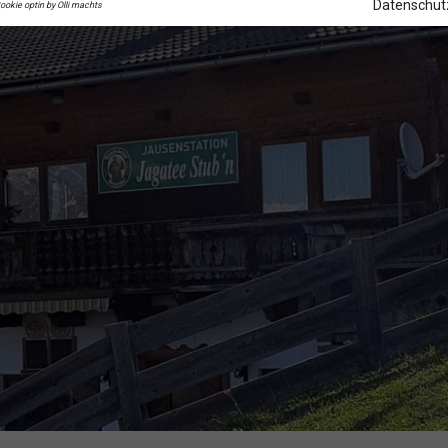
Datenschut
ookie optin by Olli machts