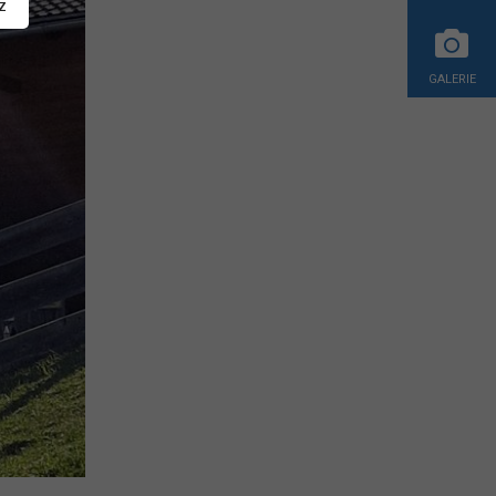
z
GALERIE