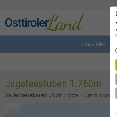
Orte & Täler
Jagateestuben 1.760m
Die Jagateestuben auf 1.760 m in Matrei in Osttirol sind dau