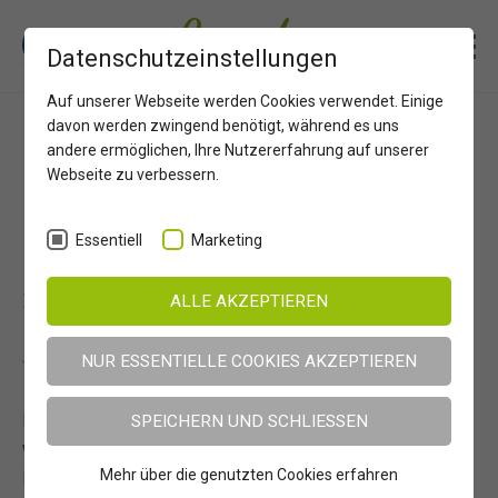
Erlebnisregion Osttirol
Ausflugsziele
Datenschutzeinstellungen
Proßeggklamm Matrei
Auf unserer Webseite werden Cookies verwendet. Einige
davon werden zwingend benötigt, während es uns
andere ermöglichen, Ihre Nutzererfahrung auf unserer
Proßeggklamm Matrei
Webseite zu verbessern.
in Osttirol
Essentiell
Marketing
Spektakuläre Klammwanderung:
ALLE AKZEPTIEREN
Naturerlebnis im Nationalpark Hohe
NUR ESSENTIELLE COOKIES AKZEPTIEREN
Tauern.
Die 2024 nach umfangreicher Sanierung
SPEICHERN UND SCHLIESSEN
wiedereröffnete
Proßeggklamm
ist ein echtes
Highlight für Wanderer. Auf einer
Mehr über die genutzten Cookies erfahren