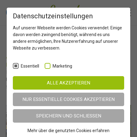
Erlebnisregion Osttirol
Service
Bildergalerie
Datenschutzeinstellungen
Steiner Alm und Umgebung
Auf unserer Webseite werden Cookies verwendet. Einige
davon werden zwingend benötigt, während es uns
Idylle an der Steineralm in Osttirol
andere ermöglichen, Ihre Nutzererfahrung auf unserer
Webseite zu verbessern.
Alpine Ruhe an der Steineralm: Ein Ort zum
Durchatmen
Essentiell
Marketing
Ruhige Almlandschaften und weite Bergblicke prägen die
Umgebung der Steineralm. Ingemar Wibmers Bilder
ALLE AKZEPTIEREN
fangen die stille Schönheit dieser Region perfekt ein.
NUR ESSENTIELLE COOKIES AKZEPTIEREN
SPEICHERN UND SCHLIESSEN
Mehr über die genutzten Cookies erfahren