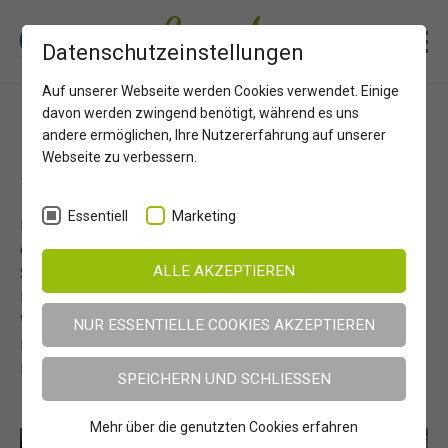
Erlebnisregion Osttirol
Service
Bildergalerie
Datenschutzeinstellungen
Proßeggklamm in Matrei in Osttirol
Auf unserer Webseite werden Cookies verwendet. Einige
davon werden zwingend benötigt, während es uns
Proßeggklamm in Matrei in Osttirol
andere ermöglichen, Ihre Nutzererfahrung auf unserer
Webseite zu verbessern.
Tor zur Wildnis Osttirols
Essentiell
Marketing
Entdecken Sie die
Proßeggklamm in Matrei in Osttirol
–
ein spektakuläres Naturerlebnis, das nach umfangreichen
ALLE AKZEPTIEREN
Sanierungsarbeiten im Jahr 2024 wieder zugänglich ist.
Dieses naturbelassene Kleinod, mit beeindruckenden
Wasserfällen und einer vielfältigen, seltenen
NUR ESSENTIELLE COOKIES AKZEPTIEREN
Pflanzenwelt, ist perfekt für passionierte Wanderer und
Naturliebhaber. _ Fotografien von Ingemar Wibmer
SPEICHERN UND SCHLIESSEN
Mehr über die genutzten Cookies erfahren